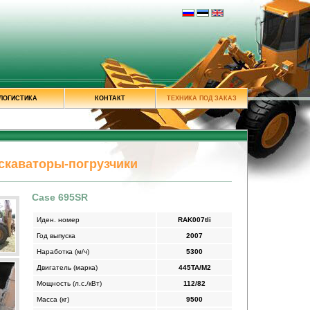
ЛОГИСТИКА
КОНТАКТ
ТЕХНИКА ПОД ЗАКАЗ
скаваторы-погрузчики
Case 695SR
Иден. номер
RAK007tli
Год выпуска
2007
Наработка (м/ч)
5300
Двигатель (марка)
445TA/M2
Мощность (л.с./кВт)
112/82
Масса (кг)
9500