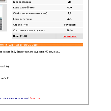
Гидроразводка
Да
Ковш задний (мм)
600
Объём переднего ковша (м³)
1,2
Ковш передний
4x1
Стрела (тип)
Телескоп
Состояние колес / гусениц
60 %
Цена (EUR)
по запросу
полнительная информация
т ковша 4х1, быстр.разъем, зад.ковш-60 см, вилы.
rshift).
 км/ч 41
уться к списку техники
|
Заказать