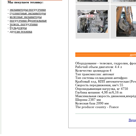
Мы покупаем технику:
-
экскаваторы-погрузчики
-
гусеничные экскаваторы
-
колесные экскаваторы
-
погрузчики фронтальные
-
телеск. погрузчики
-
бульдозеры
-
другая техника
до
Оборудование - телескоп, гидролин, фрон
Рабочий объем двигателя: 4.4 л
Количество цилиндров 4
Тип трансмиссии: автомат
Тип системы охлаждения антифриз
Крабовый ход, КПП автоматическая (Powe
Скорость передвижения, км/ч 55
Опрокидывающая нагрузка, кг 4750
Глубина копания: 4,98 m/6,16 m
Максимальная скорость движения,вперёд
Ширина 2387 мм
Колесная база 2090 мм
The producer country - France
Верн