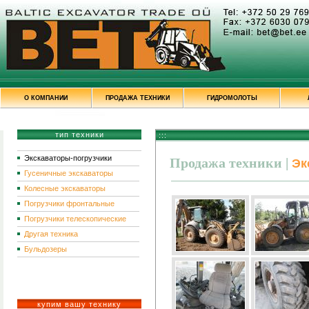
О КОМПАНИИ
ПРОДАЖА ТЕХНИКИ
ГИДРОМОЛОТЫ
тип техники
:::
Экскаваторы-погрузчики
Продажа техники
|
Эк
Гусеничные экскаваторы
Колесные экскаваторы
Погрузчики фронтальные
Погрузчики телескопические
Другая техника
Бульдозеры
купим вашу технику