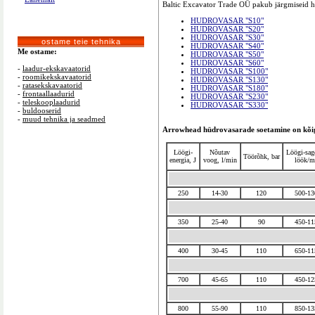
Baltic Excavator Trade OÜ pakub järgmiseid h
HUDROVASAR "S10"
HUDROVASAR "S20"
HUDROVASAR "S30"
ostame teie tehnika
HUDROVASAR "S40"
Me ostame:
HUDROVASAR "S50"
HUDROVASAR "S60"
-
laadur-ekskavaatorid
HUDROVASAR "S100"
-
roomikekskavaatorid
HUDROVASAR "S130"
-
ratasekskavaatorid
HUDROVASAR "S180"
-
frontaallaadurid
HUDROVASAR "S230"
-
teleskooplaadurid
HUDROVASAR "S330"
-
buldooserid
-
muud tehnika ja seadmed
Arrowhead hüdrovasarade soetamine on kõigi
Löögi-
Nõutav
Löögi-sag
Töörõhk, bar
energia, J
voog, l/min
löök/m
250
14-30
120
500-13
350
25-40
90
450-11
400
30-45
110
650-11
700
45-65
110
450-12
800
55-90
110
850-13