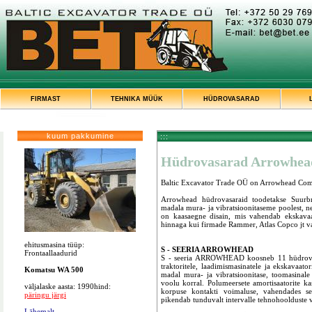
FIRMAST
TEHNIKA MÜÜK
HÜDROVASARAD
kuum pakkumine
:::
Hüdrovasarad Arrowhea
Baltic Excavator Trade OÜ on Arrowhead Comp
Arrowhead hüdrovasaraid toodetakse Suurbrit
madala mura- ja vibratsioonitaseme poolest, n
on kaasaegne disain, mis vahendab ekskavaat
hinnaga kui firmade Rammer, Atlas Copco jt vasa
ehitusmasina tüüp:
S - SEERIA ARROWHEAD
Frontaallaadurid
S - seeria ARROWHEAD koosneb 11 hüdrovasar
traktoritele, laadimismasinatele ja ekskavaat
Komatsu WA 500
madal mura- ja vibratsioonitase, toomasinale
voolu korral. Polumeersete amortisaatorite k
väljalaske aasta: 1990hind:
korpuse kontakti voimaluse, vahendades sel
päringu järgi
pikendab tunduvalt intervalle tehnohoolduste v
Lähemalt