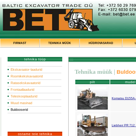
FIRMAST
TEHNIKA MÜÜK
HÜDROVASARAD
tehnika tüüp
:::
Ekskavaator-laadurid
Tehnika müük
|
Buldoo
Roomikekskavaatorid
pilt
mudel
Ratasekskavaatorid
Frontaallaadurid
Teleskooplaadurid
Komatsu D155A-
Muud masinad
Buldooserid
Liebherr PR 712
ostame teie tehnika