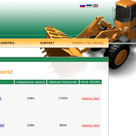
LOGISTIKA
KONTAKT
TEHNIKA TELLIMUSEL
serid
väljalaske aasta
läbitud töötunde
hind (EUR)
1
1994
17000
päringu järgi
 BM
1998
8600
päringu järgi