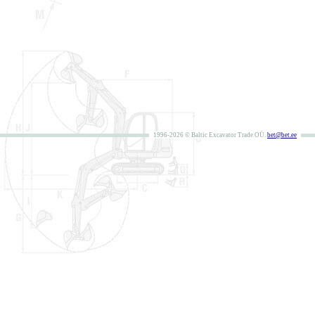
1996-2026 © Baltic Excavator Trade OÜ.
bet@bet.ee