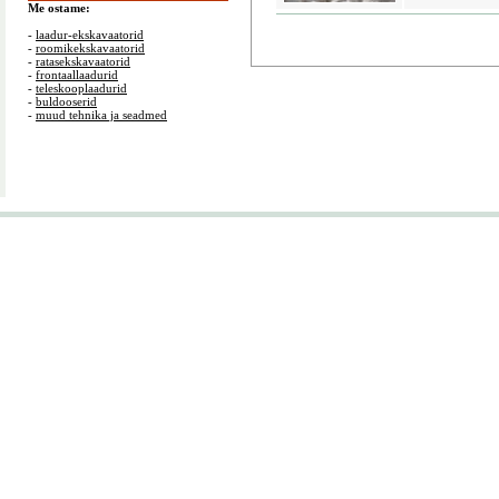
Me ostame:
-
laadur-ekskavaatorid
-
roomikekskavaatorid
-
ratasekskavaatorid
-
frontaallaadurid
-
teleskooplaadurid
-
buldooserid
-
muud tehnika ja seadmed