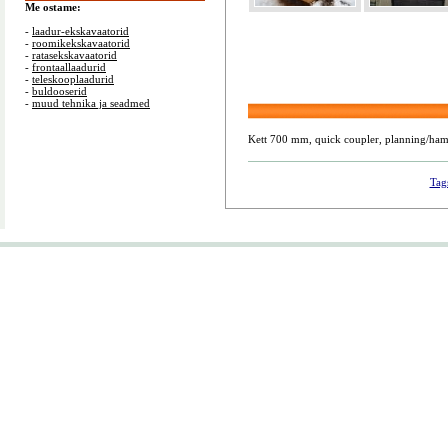
Me ostame:
-
laadur-ekskavaatorid
-
roomikekskavaatorid
-
ratasekskavaatorid
-
frontaallaadurid
-
teleskooplaadurid
-
buldooserid
-
muud tehnika ja seadmed
Kett 700 mm, quick coupler, planning/ham
Tag