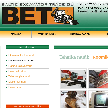
FIRMAST
TEHNIKA MÜÜK
HÜDROVASARAD
tehnika tüüp
:::
Ekskavaator-laadurid
Tehnika müük
|
Roomik
Roomikekskavaatorid
Ratasekskavaatorid
Frontaallaadurid
Teleskooplaadurid
Muud masinad
Buldooserid
ostame teie tehnika